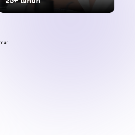
25+ tahun
mur