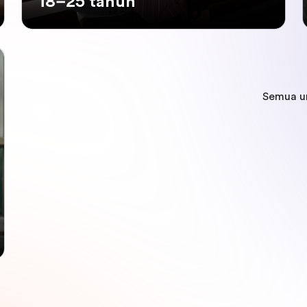
18–25 tahun
Semua u