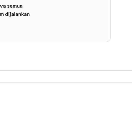
wa semua
m dijalankan
F