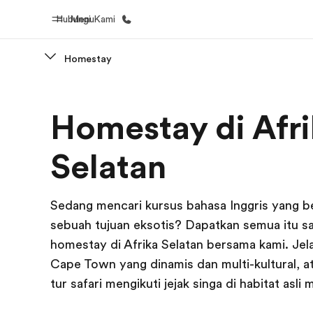
Hubungi Kami
Menu
Homestay
Beranda
Daftar p
Homestay di Afr
Selamat datang di EF
Lihat semua
Selatan
Sedang mencari kursus bahasa Inggris yang be
sebuah tujuan eksotis? Dapatkan semua itu s
homestay di Afrika Selatan bersama kami. Jela
Cape Town yang dinamis dan multi-kultural, a
tur safari mengikuti jejak singa di habitat asli 