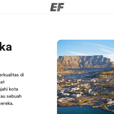
rogram
Kantor dan sekolah
Tent
ika
 program
Kantor terdekat
Cer
rkualitas di
aat
jahi kota
tau sebuah
mereka.