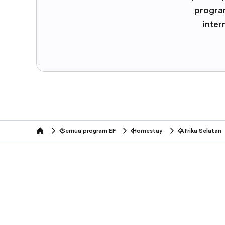
program
inter
Semua program EF
Homestay
Afrika Selatan
home