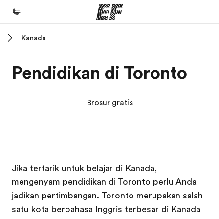
Kanada
Beranda
Selamat datang di EF
Pendidikan di Toronto
Daftar program
Lihat semua program
Brosur gratis
Kantor dan sekolah
Kantor terdekat
Tentang kami
Kampus EF
Kampus EF
Jika tertarik untuk belajar di Kanada,
Cerita kami
mengenyam pendidikan di Toronto perlu Anda
Karir
jadikan pertimbangan. Toronto merupakan salah
Bergabung dengan tim kami
satu kota berbahasa Inggris terbesar di Kanada