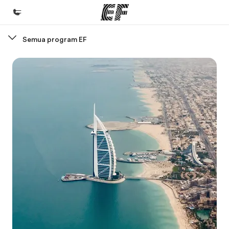
Semua program EF
Beranda
Selamat datang di EF
Daftar program
Lihat semua program
Kantor dan sekolah
Kantor terdekat
Tentang kami
Cerita kami
Karir
Bergabung dengan tim kami