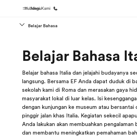
Hubungi Kami
Menu
Belajar Bahasa
Beranda
Daftar p
Belajar Bahasa It
Selamat datang di EF
Lihat semua
Belajar bahasa Italia dan jelajahi budayanya se
langsung. Bersama EF Anda dapat duduk di b
sekolah kami di Roma dan merasakan gaya hi
masyarakat lokal di luar kelas. Isi kesenggang
dengan kunjungan ke museum atau bersantai d
pinggir jalan khas Italia. Kegiatan sekecil apa
Anda lakukan akan membuahkan pengalaman 
dan membantu meningkatkan pemahaman bahas