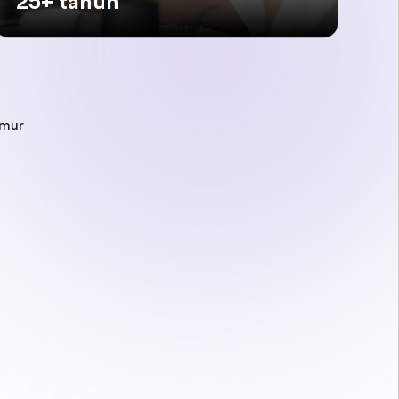
25+ tahun
mur