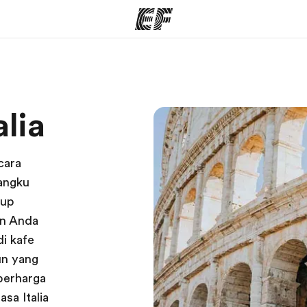
rogram
Kantor dan sekolah
Tent
alia
 program
Kantor terdekat
Cer
cara
angku
dup
an Anda
i kafe
pun yang
berharga
a Italia