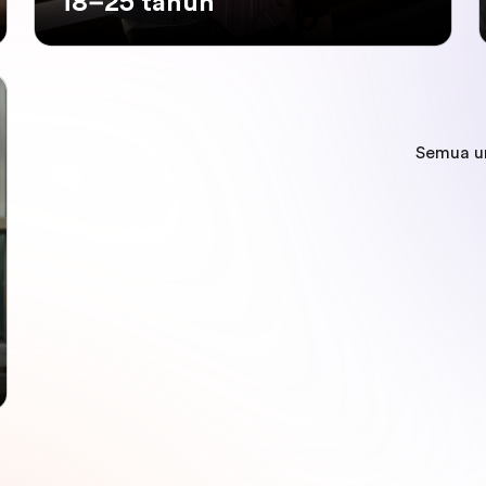
18–25 tahun
Semua u