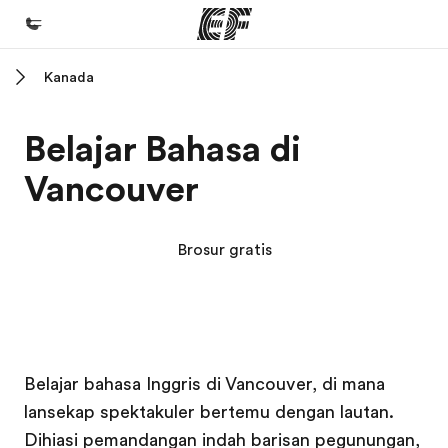
Kanada
Beranda
Selamat datang di EF
Belajar Bahasa di
Daftar program
Vancouver
Lihat semua program
Kantor dan sekolah
Brosur gratis
Kantor terdekat
Tentang kami
Cerita kami
Kampus EF
Kampus EF
Karir
Belajar bahasa Inggris di Vancouver, di mana
lansekap spektakuler bertemu dengan lautan.
Bergabung dengan tim kami
Dihiasi pemandangan indah barisan pegunungan,