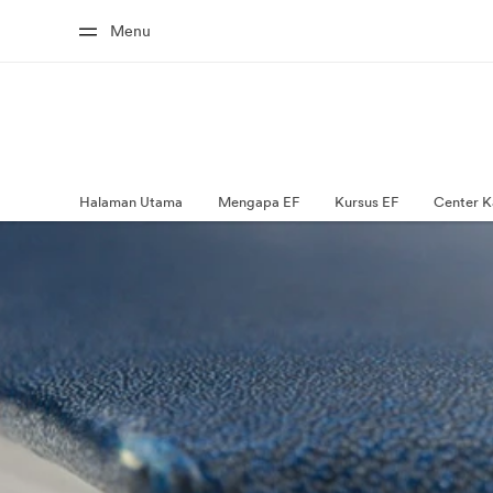
Menu
Halaman Utama
Mengapa EF
Kursus EF
Center K