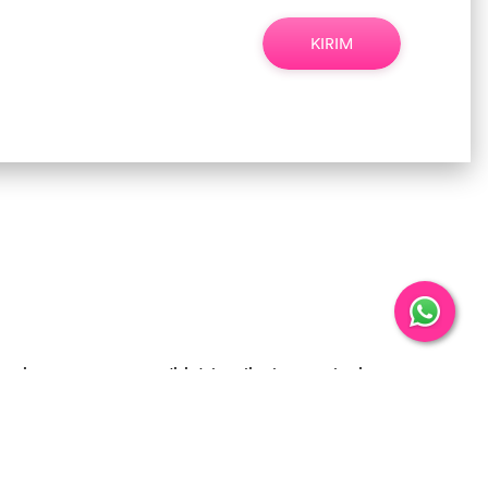
ontoh: 8123456789
KIRIM
s secara percaya diri dalam lingkungan kerja
negosiasi, konferensi internasional, hingga