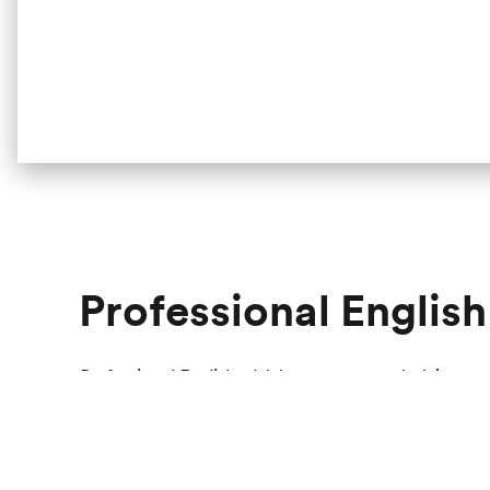
Professional English
Professional English
adalah program pembelajaran ya
profesional. Materi pembelajaran mencakup berbagai 
komunikasi dengan rekan kerja dan klien.