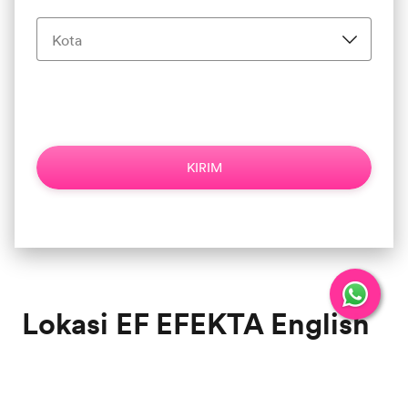
Masukkan nomor tanpa ‘0’ di depan, contoh: 8123456789
*Syarat & Ketentuan Berlaku.
Kebijakan Privasi
KIRIM
Lokasi EF EFEKTA English
for Adults