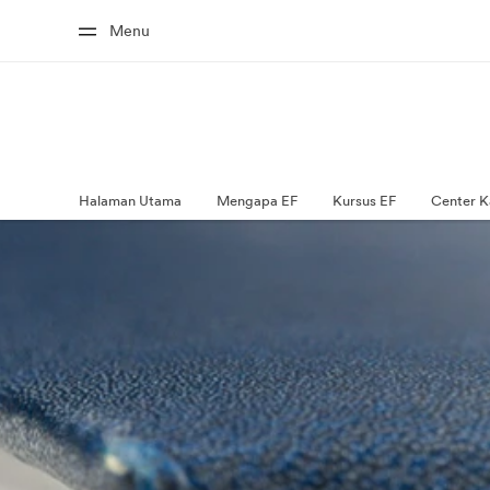
Menu
Halaman Utama
Mengapa EF
Kursus EF
Center K