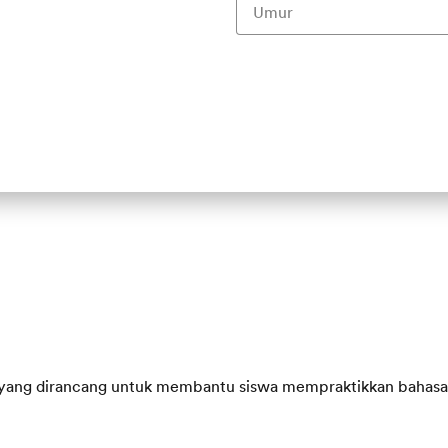
Masukkan nomor tanpa ‘0’ di depan, c
*Syarat & Ketentuan Berlaku.
Kebijakan Privasi
TA yang dirancang untuk membantu siswa mempraktikkan bahasa I