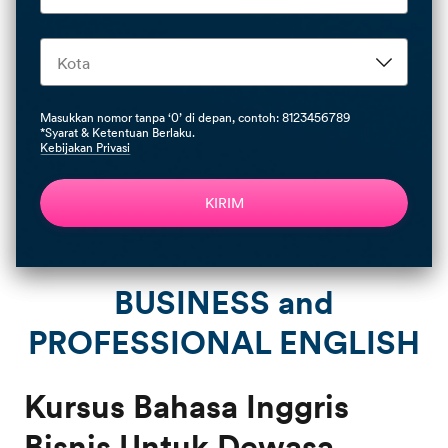
Masukkan nomor tanpa ‘0’ di depan, contoh: 8123456789
*Syarat & Ketentuan Berlaku.
Kebijakan Privasi
KIRIM
BUSINESS and
PROFESSIONAL ENGLISH
Kursus Bahasa Inggris
Bisnis Untuk Dewasa