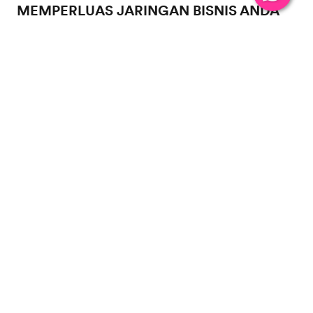
MEMPERLUAS JARINGAN BISNIS ANDA
Melalui kelas Life Club, Anda dapat berlatih komunikasi
bahasa Inggris sambil mendiskusikan berbagai topik
bisnis bersama siswa EF EFEKTA lainnya yang berasal
dari berbagai latar belakang industri.
Di kelas ini, Anda juga membangun jaringan
profesional, memperluas relasi bisnis, serta membuka
peluang baru untuk pengembangan karier Anda.