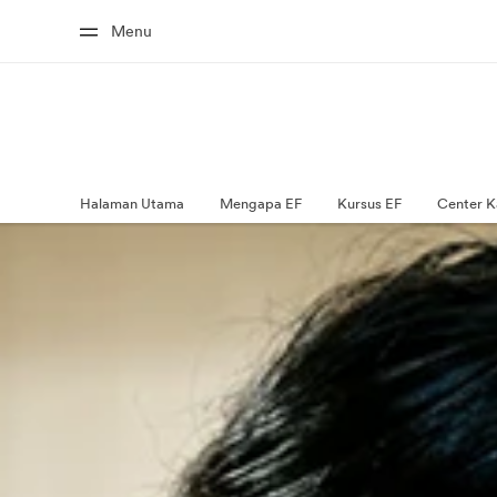
Menu
Halaman Utama
Mengapa EF
Kursus EF
Center K