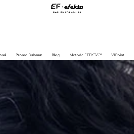
ami
Promo Bulanan
Blog
Metode EFEKTA™
VIPoint