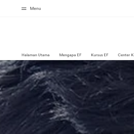
Menu
Halaman Utama
Mengapa EF
Kursus EF
Center K