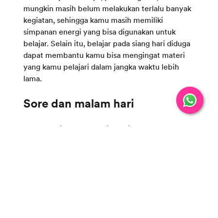
mungkin masih belum melakukan terlalu banyak
kegiatan, sehingga kamu masih memiliki
simpanan energi yang bisa digunakan untuk
belajar. Selain itu, belajar pada siang hari diduga
dapat membantu kamu bisa mengingat materi
yang kamu pelajari dalam jangka waktu lebih
lama.
Waktu berikutnya yang juga bisa kamu gunakan
untuk belajar bahasa Inggris adalah sore dan
malam hari. Jika kamu memiliki waktu berlebih,
kamu bisa memilih salah satu dari kedua waktu
tersebut sebagai tambahan belajar. Artinya,
lebih baik gunakan kedua waktu ini untuk
mempelajari materi yang tergolong ringan, atau
melakukan
review
materi yang dipelajari di