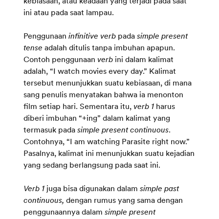
kebiasaan, atau keadaan yang terjadi pada saat
ini atau pada saat lampau.
Penggunaan
infinitive verb
pada
simple present
tense
adalah ditulis tanpa imbuhan apapun.
Contoh penggunaan
verb
ini dalam kalimat
adalah, “I watch movies every day.” Kalimat
tersebut menunjukkan suatu kebiasaan, di mana
sang penulis menyatakan bahwa ia menonton
film setiap hari. Sementara itu,
verb 1
harus
diberi imbuhan “+ing” dalam kalimat yang
termasuk pada
simple present continuous
.
Contohnya, “I am watching Parasite right now.”
Pasalnya, kalimat ini menunjukkan suatu kejadian
yang sedang berlangsung pada saat ini.
Verb 1
juga bisa digunakan dalam
simple past
continuous,
dengan rumus yang sama dengan
penggunaannya dalam
simple present