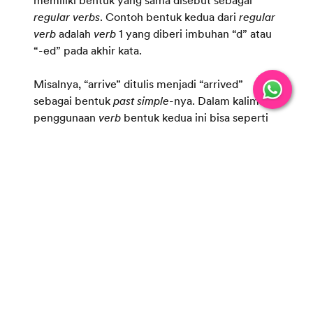
regular verbs
. Contoh bentuk kedua dari
regular
verb
adalah
verb
1 yang diberi imbuhan “d” atau
“-ed” pada akhir kata.
Misalnya, “arrive” ditulis menjadi “arrived”
sebagai bentuk
past simple-
nya. Dalam kalimat,
penggunaan
verb
bentuk kedua ini bisa seperti
berikut, “He arrived at my house yesterday
night.” Artinya, “Dia sampai di rumahku kemarin
malam.” Hal tersebut menjelaskan sebuah
kejadian pada masa lampau. Sementara itu,
penulisan kata kerja bentuk kedua pada
irregular
verbs
sangat bervariasi, karena tidak ada aturan
pasti mengenai hal ini. Contohnya, kata “eat”
memiliki bentuk kedua yang ditulis, “ate”. Oleh
sebab itu, penggunaannya dalam kalimat
menjadi, “She ate pasta with me yesterday,”
yang artinya, “Dia makan pasta denganku