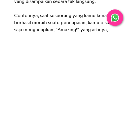
yang disampaikan secara tak langsung.
Contohnya, saat seseorang yang kamu kenal
berhasil meraih suatu pencapaian, kamu bisa
saja mengucapkan, “Amazing!” yang artinya,
“Hebat!” Itu tandanya kamu memberikan pujian
sekaligus memberikan selamat atas
kehebatannya.
Ada lagi contoh lainnya, seperti, “Awesome!”
yang artinya, “Keren!” Dengan kata sifat ini kamu
menunjukkan kekaguman pada orang tersebut
sembari memberikan ungkapan selamat karena
telah “keren” dan berhasil meraih
pencapaiannya.
Ucapan selamat dalam bahasa Inggris juga bisa