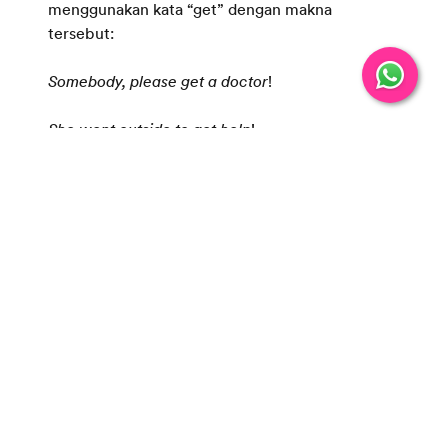
menggunakan kata “get” dengan makna
tersebut:
Somebody, please get a doctor
!
She went outside to get help
!
Go and get a towel
!
I need to get my mother in the supermarket
.
Mendapatkan nilai tertentu
Kata “get” juga bisa berkaitan dengan nilai. Ya,
kata ini bisa bermakna, “mendapatkan nilai”.
Kamu bisa menggunakan kata tersebut saat ingin
menanyakan kepada orang lain mengenai nilai
yang didapatkannya. Selain itu, kamu juga bisa
menggunakan kata “get” untuk memberi tahu