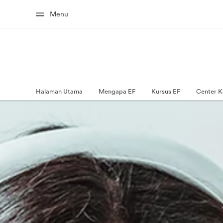
Menu
Halaman Utama
Mengapa EF
Kursus EF
Center K