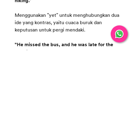
hiking."
Menggunakan "yet" untuk menghubungkan dua
ide yang kontras, yaitu cuaca buruk dan
keputusan untuk pergi mendaki.
"He missed the bus, and he was late for the
meeting."
Kalimat majemuk ini menggunakan "and" untuk
menambahkan dua kejadian yang berurutan;
kehilangan bus dan terlambat untuk pertemuan.
"You can have tea, or you can have coffee."
Menggunakan "or" untuk menawarkan dua
pilihan, minum teh atau kopi, dalam satu kalimat
majemuk.