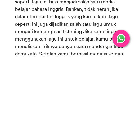
seperti lagu ini bisa menjadi salah satu media
belajar bahasa Inggris. Bahkan, tidak heran jika
dalam tempat les Inggris yang kamu ikuti, lagu
seperti ini juga dijadikan salah satu lagu untuk
menguji kemampuan listening.Jika kamu ingin
menggunakan lagu ini untuk belajar, kamu bisa
menuliskan liriknya dengan cara mendengar kata
demi kata. Setelah kamu berhasil menulis semua
liriknya, kamu bisa membedah tenses dari tiap
kalimat dalam lagu tersebut. Selain itu, kamu
juga bisa menggunakan metode lain yang
menurutmu menyenangkan untuk belajar
melalui lagu.
John Legend - Love Me Now
Lagu pop yang satu ini adalah salah satu lagu
yang masih terbilang baru. Kalau kamu tidak
suka mendengarkan lagu-lagu lama, lagu ini salah