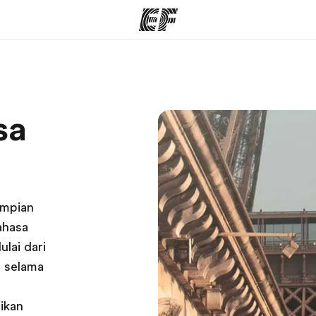
rogram
Kantor dan sekolah
Tent
sa
 program
Kantor terdekat
Cer
impian
ahasa
lai dari
m selama
ikan