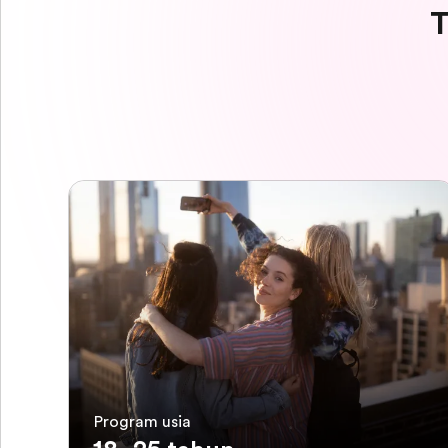
T
Program usia