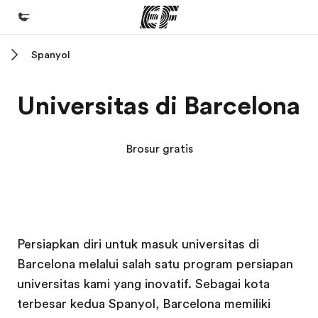
Spanyol
Beranda
Selamat datang di EF
Universitas di Barcelona
Daftar program
Lihat semua program
Brosur gratis
Kantor dan sekolah
Kantor terdekat
Tentang kami
Kampus EF
Kampus EF
Kampus EF
Kampus EF
Persiapkan diri untuk masuk universitas di
Cerita kami
Barcelona melalui salah satu program persiapan
Karir
universitas kami yang inovatif. Sebagai kota
Bergabung dengan tim kami
terbesar kedua Spanyol, Barcelona memiliki