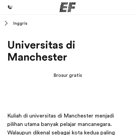
Inggris
Beranda
Selamat datang di EF
Universitas di
Daftar program
Manchester
Lihat semua program
Kantor dan sekolah
Brosur gratis
Kantor terdekat
Tentang kami
Cerita kami
Kampus EF
Kampus EF
Kampus EF
Kampus EF
Karir
Kuliah di universitas di Manchester menjadi
pilihan utama banyak pelajar mancanegara.
Bergabung dengan tim kami
Walaupun dikenal sebagai kota kedua paling