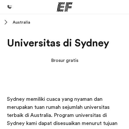
Australia
Beranda
Selamat datang di EF
Universitas di Sydney
Daftar program
Lihat semua program
Brosur gratis
Kantor dan sekolah
Kantor terdekat
Tentang kami
Kampus EF
Kampus EF
Kampus EF
Kampus EF
Sydney memiliki cuaca yang nyaman dan
Cerita kami
merupakan tuan rumah sejumlah universitas
Karir
terbaik di Australia. Program universitas di
Bergabung dengan tim kami
Sydney kami dapat disesuaikan menurut tujuan