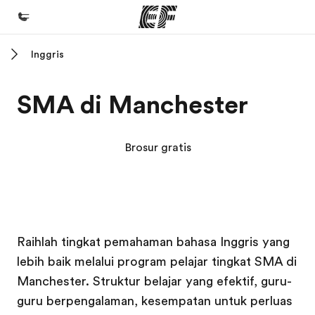
Inggris
Beranda
Selamat datang di EF
SMA di Manchester
Daftar program
Lihat semua program
Brosur gratis
Kantor dan sekolah
Kantor terdekat
Tentang kami
Kampus EF
Kampus EF
Kampus EF
Kampus EF
Raihlah tingkat pemahaman bahasa Inggris yang
Cerita kami
lebih baik melalui program pelajar tingkat SMA di
Karir
Manchester. Struktur belajar yang efektif, guru-
Bergabung dengan tim kami
guru berpengalaman, kesempatan untuk perluas