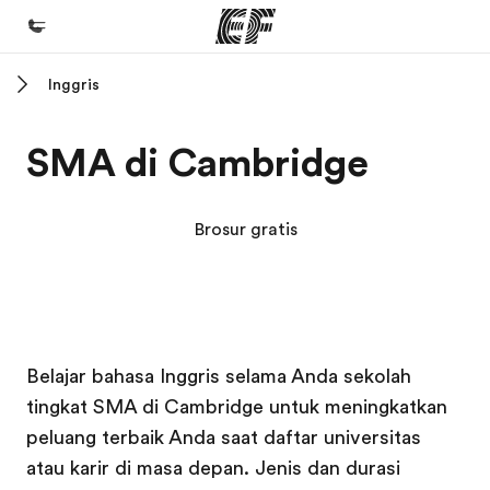
Inggris
Beranda
Selamat datang di EF
SMA di Cambridge
Daftar program
Lihat semua program
Brosur gratis
Kantor dan sekolah
Kantor terdekat
Tentang kami
Kampus EF
Kampus EF
Kampus EF
Kampus EF
Belajar bahasa Inggris selama Anda sekolah
Cerita kami
tingkat SMA di Cambridge untuk meningkatkan
Karir
peluang terbaik Anda saat daftar universitas
Bergabung dengan tim kami
atau karir di masa depan. Jenis dan durasi