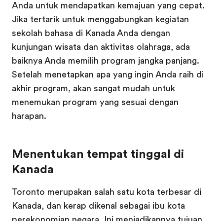
Anda untuk mendapatkan kemajuan yang cepat.
Jika tertarik untuk menggabungkan kegiatan
sekolah bahasa di Kanada Anda dengan
kunjungan wisata dan aktivitas olahraga, ada
baiknya Anda memilih program jangka panjang.
Setelah menetapkan apa yang ingin Anda raih di
akhir program, akan sangat mudah untuk
menemukan program yang sesuai dengan
harapan.
Menentukan tempat tinggal di
Kanada
Toronto merupakan salah satu kota terbesar di
Kanada, dan kerap dikenal sebagai ibu kota
perekonomian negara. Ini menjadikannya tujuan