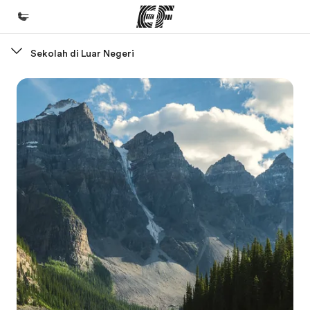
Sekolah di Luar Negeri
Beranda
Selamat datang di EF
Daftar program
Lihat semua program
Kantor dan sekolah
Kantor terdekat
Tentang kami
Cerita kami
Karir
Bergabung dengan tim kami