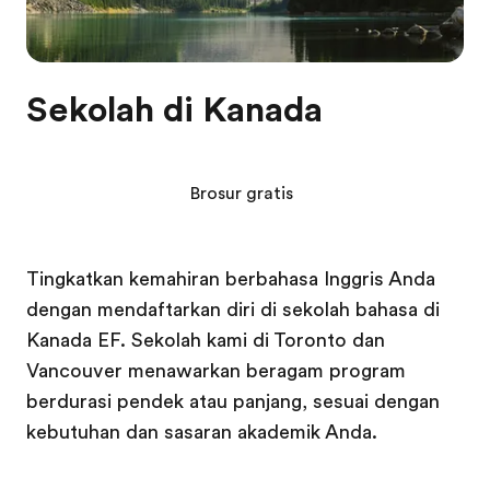
Sekolah di Kanada
Brosur gratis
Tingkatkan kemahiran berbahasa Inggris Anda
dengan mendaftarkan diri di sekolah bahasa di
Kanada EF. Sekolah kami di Toronto dan
Vancouver menawarkan beragam program
berdurasi pendek atau panjang, sesuai dengan
kebutuhan dan sasaran akademik Anda.