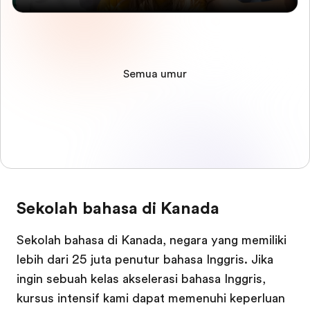
Semua umur
Sekolah bahasa di Kanada
Sekolah bahasa di Kanada, negara yang memiliki
lebih dari 25 juta penutur bahasa Inggris. Jika
ingin sebuah kelas akselerasi bahasa Inggris,
kursus intensif kami dapat memenuhi keperluan