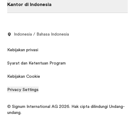
Kantor di Indonesia
Indonesia / Bahasa Indonesia
Kebijakan privasi
Syarat dan Ketentuan Program
Kebijakan Cookie
Privacy Settings
© Signum International AG 2026. Hak cipta dilindungi Undang-
undang.