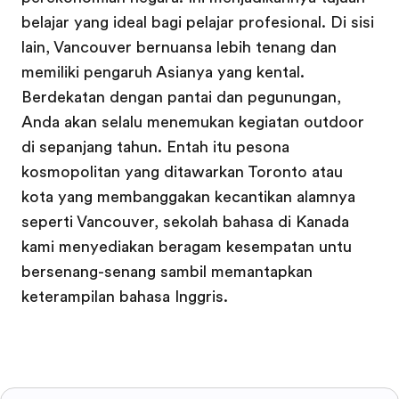
belajar yang ideal bagi pelajar profesional. Di sisi
lain, Vancouver bernuansa lebih tenang dan
memiliki pengaruh Asianya yang kental.
Berdekatan dengan pantai dan pegunungan,
Anda akan selalu menemukan kegiatan outdoor
di sepanjang tahun. Entah itu pesona
kosmopolitan yang ditawarkan Toronto atau
kota yang membanggakan kecantikan alamnya
seperti Vancouver, sekolah bahasa di Kanada
kami menyediakan beragam kesempatan untu
bersenang-senang sambil memantapkan
keterampilan bahasa Inggris.