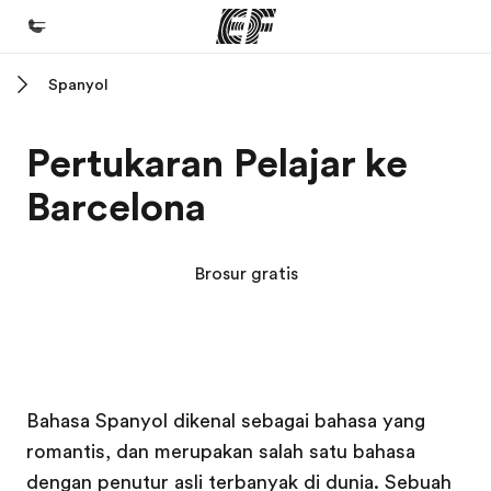
Spanyol
Beranda
Selamat datang di EF
Pertukaran Pelajar ke
Daftar program
Barcelona
Lihat semua program
Kantor dan sekolah
Brosur gratis
Kantor terdekat
Tentang kami
Cerita kami
Kampus EF
Kampus EF
Karir
Bahasa Spanyol dikenal sebagai bahasa yang
romantis, dan merupakan salah satu bahasa
Bergabung dengan tim kami
dengan penutur asli terbanyak di dunia. Sebuah