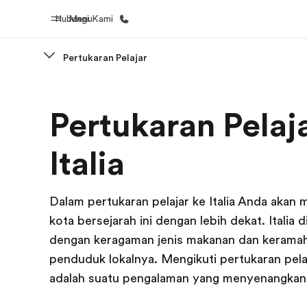
Hubungi Kami
Menu
Pertukaran Pelajar
Beranda
Daftar p
Pertukaran Pelaj
Selamat datang di EF
Lihat semua
Italia
Dalam pertukaran pelajar ke Italia Anda akan m
kota bersejarah ini dengan lebih dekat. Italia d
dengan keragaman jenis makanan dan kerama
penduduk lokalnya. Mengikuti pertukaran pelaja
adalah suatu pengalaman yang menyenangkan