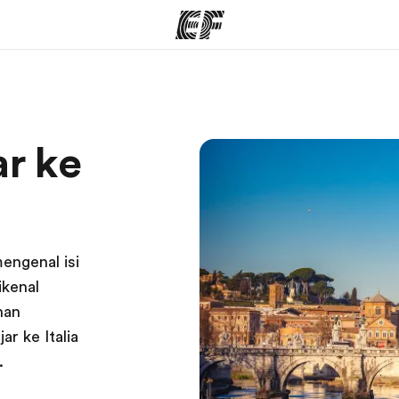
rogram
Kantor dan sekolah
Tent
ar ke
 program
Kantor terdekat
Cer
engenal isi
ikenal
han
r ke Italia
.