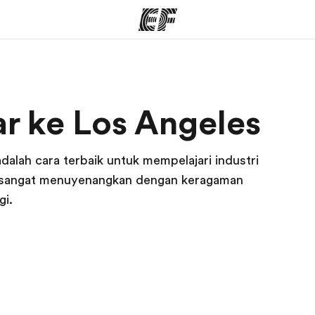
rogram
Kantor dan sekolah
Tent
ar ke Los Angeles
 program
Kantor terdekat
Cer
dalah cara terbaik untuk mempelajari industri
g sangat menuyenangkan dengan keragaman
gi.