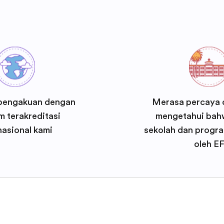
pengakuan dengan
Merasa percaya d
 terakreditasi
mengetahui bah
nasional kami
sekolah dan progra
oleh E