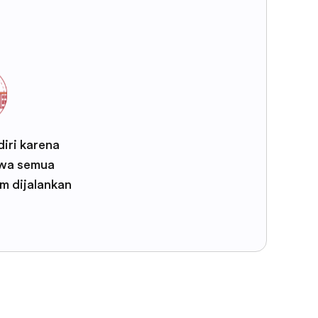
iri karena
wa semua
m dijalankan
F