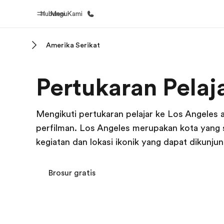
Hubungi Kami
Menu
Amerika Serikat
Beranda
Daftar p
Pertukaran Pelaj
Selamat datang di EF
Lihat semua
Mengikuti pertukaran pelajar ke Los Angeles a
perfilman. Los Angeles merupakan kota yan
kegiatan dan lokasi ikonik yang dapat dikunjun
Brosur gratis