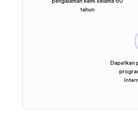
pengalaman kami selama 60
tahun
Dapatkan 
program
inter