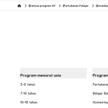
Semua program EF
Pertukaran Pelajar
Amerika
home
Program menurut usia
Program
3-6 tahun
Pertukaran
7-16 tahun
Belajar Ba
16-18 tahun
Homestay 