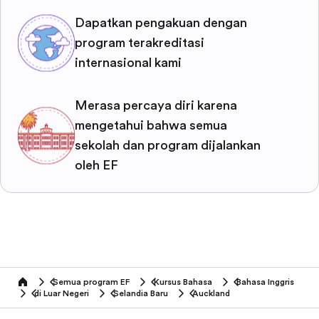
Dapatkan pengakuan dengan
program terakreditasi
internasional kami
Merasa percaya diri karena
mengetahui bahwa semua
sekolah dan program dijalankan
oleh EF
Semua program EF
Kursus Bahasa
Bahasa Inggris
home
di Luar Negeri
Selandia Baru
Auckland