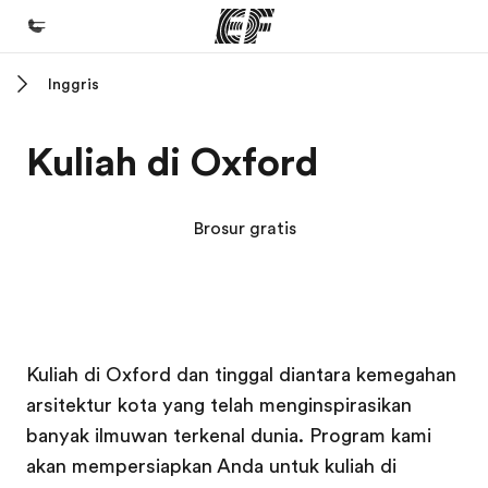
Inggris
Beranda
Selamat datang di EF
Kuliah di Oxford
Daftar program
Lihat semua program
Brosur gratis
Kantor dan sekolah
Kantor terdekat
Tentang kami
Kampus EF
Kampus EF
Kampus EF
Kampus EF
Kuliah di Oxford dan tinggal diantara kemegahan
Cerita kami
arsitektur kota yang telah menginspirasikan
Karir
banyak ilmuwan terkenal dunia. Program kami
Bergabung dengan tim kami
akan mempersiapkan Anda untuk kuliah di