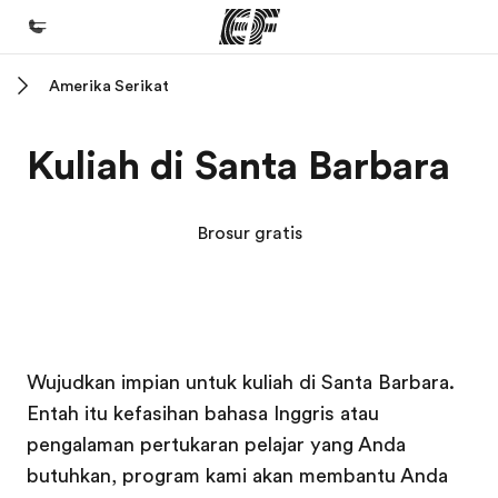
Amerika Serikat
Beranda
Selamat datang di EF
Kuliah di Santa Barbara
Daftar program
Lihat semua program
Brosur gratis
Kantor dan sekolah
Kantor terdekat
Tentang kami
Kampus EF
Kampus EF
Kampus EF
Kampus EF
Wujudkan impian untuk kuliah di Santa Barbara.
Cerita kami
Entah itu kefasihan bahasa Inggris atau
Karir
pengalaman pertukaran pelajar yang Anda
Bergabung dengan tim kami
butuhkan, program kami akan membantu Anda