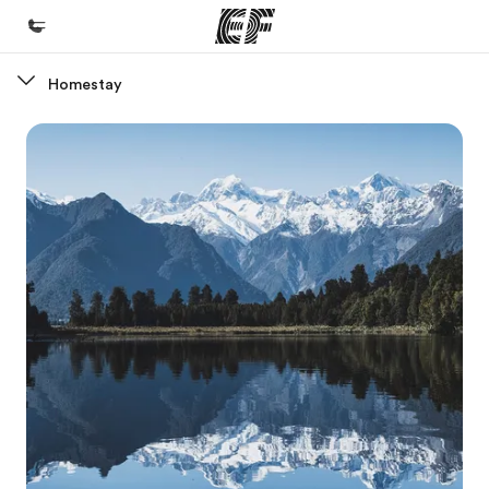
Homestay
Beranda
Selamat datang di EF
Daftar program
Lihat semua program
Kantor dan sekolah
Kantor terdekat
Tentang kami
Cerita kami
Karir
Bergabung dengan tim kami