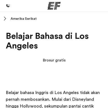
Amerika Serikat
Beranda
Selamat datang di EF
Belajar Bahasa di Los
Daftar program
Angeles
Lihat semua program
Kantor dan sekolah
Brosur gratis
Kantor terdekat
Tentang kami
Cerita kami
Kampus EF
Kampus EF
Karir
Belajar bahasa Inggris di Los Angeles tidak akan
pernah membosankan. Mulai dari Disneyland
Bergabung dengan tim kami
hingga Hollywood, sekumpulan pantai cantik