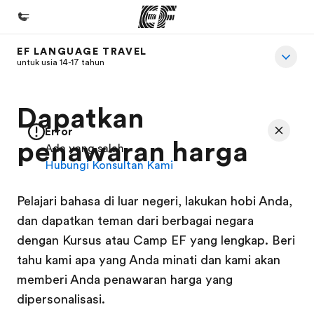
EF LANGUAGE TRAVEL
Beranda
untuk usia 14-17 tahun
Selamat datang di EF
Dapatkan
Daftar program
Error
Lihat semua program
penawaran harga
Ada yang salah
Hubungi Konsultan Kami
Kantor dan sekolah
Kantor terdekat
Pelajari bahasa di luar negeri, lakukan hobi Anda,
Tentang kami
dan dapatkan teman dari berbagai negara
dengan Kursus atau Camp EF yang lengkap. Beri
Cerita kami
tahu kami apa yang Anda minati dan kami akan
Karir
memberi Anda penawaran harga yang
Bergabung dengan tim kami
dipersonalisasi.