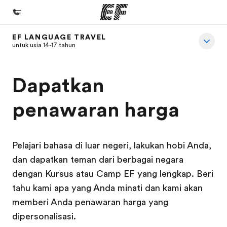
EF LANGUAGE TRAVEL
Beranda
untuk usia 14-17 tahun
Selamat datang di EF
Dapatkan
Daftar program
Lihat semua program
penawaran harga
Kantor dan sekolah
Kantor terdekat
Pelajari bahasa di luar negeri, lakukan hobi Anda,
Tentang kami
dan dapatkan teman dari berbagai negara
dengan Kursus atau Camp EF yang lengkap. Beri
Cerita kami
tahu kami apa yang Anda minati dan kami akan
Karir
memberi Anda penawaran harga yang
Bergabung dengan tim kami
dipersonalisasi.