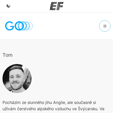
Beranda
Selamat datang di EF
Daftar program
Lihat semua program
Тom
Kantor dan sekolah
Kantor terdekat
Tentang kami
Cerita kami
Karir
Pocházím ze slunného jihu Anglie, ale současně si
Bergabung dengan tim kami
užívám čerstvého alpského vzduchu ve Švýcarsku. Ve