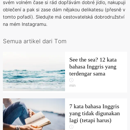
svém volném čase si rád dopřávám dobré jídlo, nakupuji
oblečení a pak si zase dám nějakou delikatesu (přesně v
tomto pořadí). Sledujte má cestovatelská dobrodružství
na mém
Instagramu
.
Semua artikel dari Тom
See the sea? 12 kata
bahasa Inggris yang
terdengar sama
min
7 kata bahasa Inggris
yang tidak digunakan
lagi (tetapi harus)