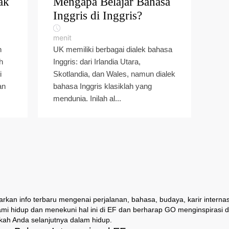
ak
Mengapa Belajar Bahasa
Inggris di Inggris?
menit
n
UK memiliki berbagai dialek bahasa
h
Inggris: dari Irlandia Utara,
i
Skotlandia, dan Wales, namun dialek
an
bahasa Inggris klasiklah yang
mendunia. Inilah al...
an info terbaru mengenai perjalanan, bahasa, budaya, karir internas
ami hidup dan menekuni hal ini di EF dan berharap GO menginspirasi
ah Anda selanjutnya dalam hidup.