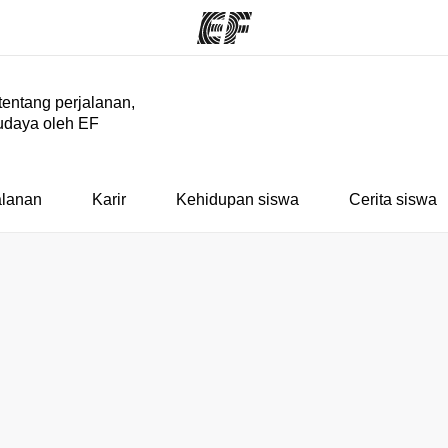
 tentang perjalanan,
udaya oleh EF
rogram
Kantor dan sekolah
Tent
 program
Kantor terdekat
Cer
alanan
Karir
Kehidupan siswa
Cerita siswa