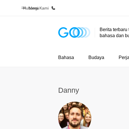
Hubungi Kami
Menu
Berita terbaru
bahasa dan b
Beranda
Daftar p
Selamat datang di EF
Lihat semua
Bahasa
Budaya
Perj
Danny