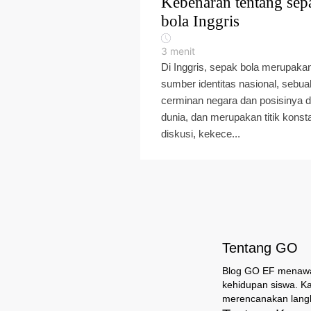
Kebenaran tentang sep
bola Inggris
3
menit
Di Inggris, sepak bola merupaka
sumber identitas nasional, sebua
cerminan negara dan posisinya d
dunia, dan merupakan titik konst
diskusi, kekece...
Tentang GO
Blog GO EF menawark
kehidupan siswa. K
merencanakan langk