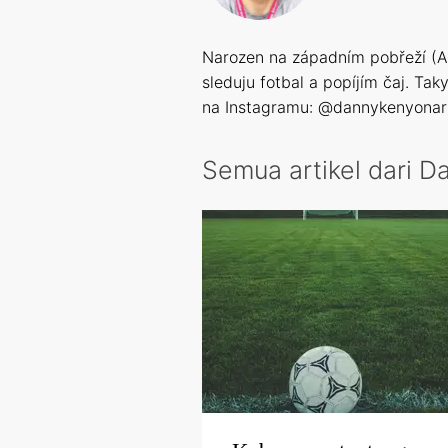
Narozen na západním pobřeží (An
sleduju fotbal a popíjím čaj. Ta
na Instagramu: @dannykenyonar
Semua artikel dari D