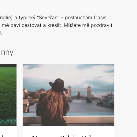
glie) a typický "Seveřan" – poslouchám Oasis,
ky mě baví cestovat a kreslit. Můžete mě pozdravit
t
anny