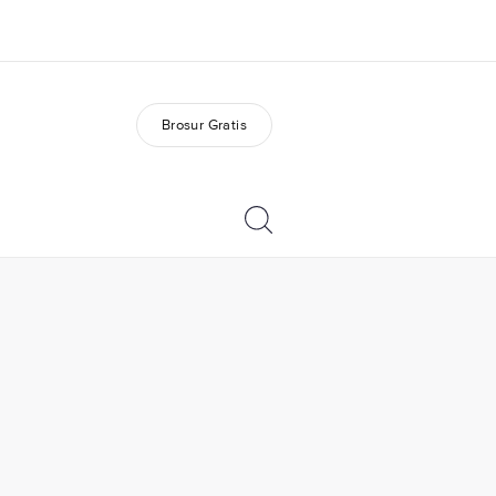
Brosur Gratis
ang kami
Karir
ita kami
Bergabung dengan tim
kami