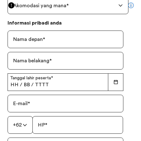
Akomodasi yang mana
*
mor
Informasi pribadi anda
Nama depan
*
Nama belakang
*
Tanggal lahir peserta
*
HH
/
BB
/
TTTT
E-mail
*
+62
HP
*