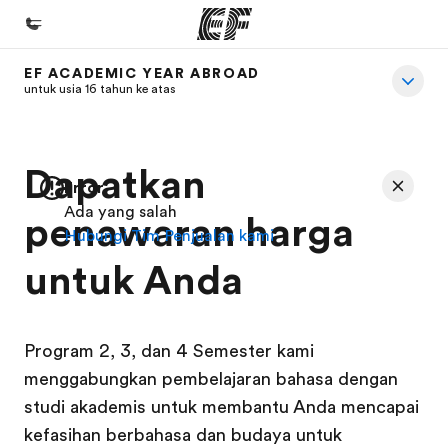
EF ACADEMIC YEAR ABROAD
Beranda
untuk usia 16 tahun ke atas
Selamat datang di EF
Daftar program
Dapatkan
Error
Lihat semua program
Ada yang salah
penawaran harga
Hubungi Tim Penjualan kami
Kantor dan sekolah
untuk Anda
Kantor terdekat
Tentang kami
Cerita kami
Program 2, 3, dan 4 Semester kami
menggabungkan pembelajaran bahasa dengan
Karir
studi akademis untuk membantu Anda mencapai
Bergabung dengan tim kami
kefasihan berbahasa dan budaya untuk