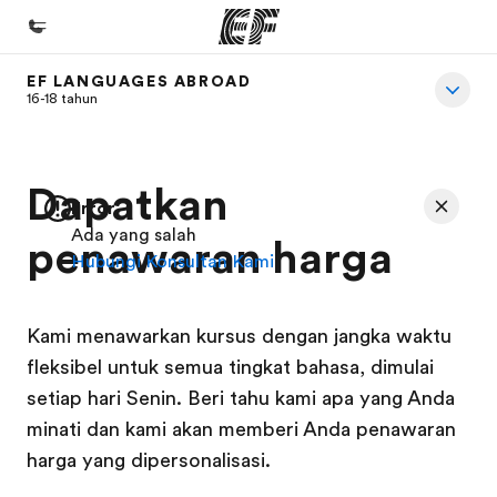
EF LANGUAGES ABROAD
Beranda
16-18 tahun
Selamat datang di EF
Daftar program
Dapatkan
Error
Lihat semua program
Ada yang salah
penawaran harga
Hubungi Konsultan Kami
Kantor dan sekolah
Kantor terdekat
Kami menawarkan kursus dengan jangka waktu
Tentang kami
fleksibel untuk semua tingkat bahasa, dimulai
Cerita kami
setiap hari Senin. Beri tahu kami apa yang Anda
Karir
minati dan kami akan memberi Anda penawaran
harga yang dipersonalisasi.
Bergabung dengan tim kami