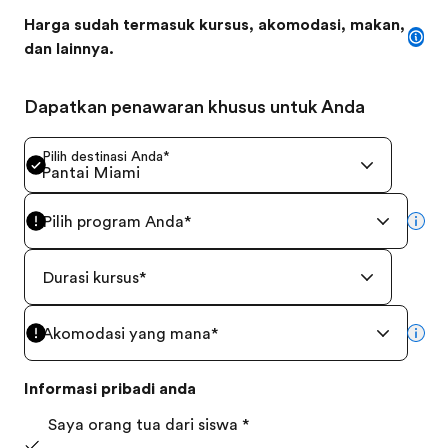
Harga sudah termasuk kursus, akomodasi, makan,
dan lainnya.
Dapatkan penawaran khusus untuk Anda
Pilih destinasi Anda
*
Pantai Miami
Pilih program Anda
*
mor
Durasi kursus
*
Akomodasi yang mana
*
mor
Informasi pribadi anda
Saya orang tua dari siswa
*