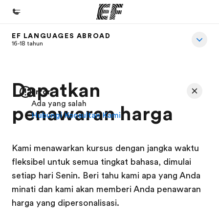
EF LANGUAGES ABROAD
Beranda
16-18 tahun
Selamat datang di EF
Daftar program
Dapatkan
Error
Lihat semua program
Ada yang salah
penawaran harga
Hubungi Konsultan Kami
Kantor dan sekolah
Kantor terdekat
Kami menawarkan kursus dengan jangka waktu
Tentang kami
fleksibel untuk semua tingkat bahasa, dimulai
Cerita kami
setiap hari Senin. Beri tahu kami apa yang Anda
Karir
minati dan kami akan memberi Anda penawaran
harga yang dipersonalisasi.
Bergabung dengan tim kami