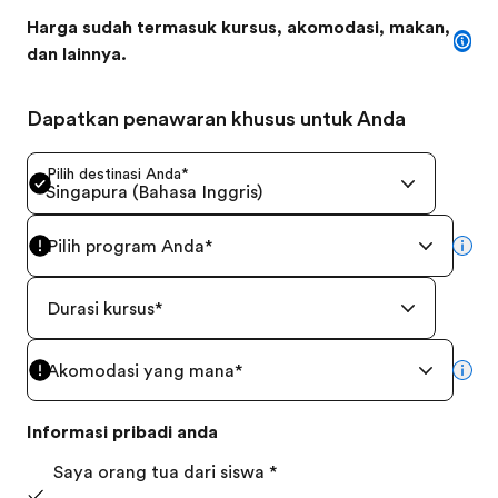
Harga sudah termasuk kursus, akomodasi, makan,
dan lainnya.
Dapatkan penawaran khusus untuk Anda
Pilih destinasi Anda
*
Singapura (Bahasa Inggris)
Pilih program Anda
*
mor
Durasi kursus
*
Akomodasi yang mana
*
mor
Informasi pribadi anda
Saya orang tua dari siswa
*