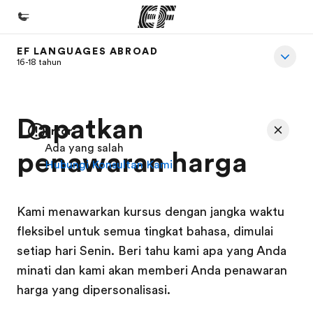
EF LANGUAGES ABROAD
Beranda
16-18 tahun
Selamat datang di EF
Daftar program
Dapatkan
Error
Lihat semua program
Ada yang salah
penawaran harga
Hubungi Konsultan Kami
Kantor dan sekolah
Kantor terdekat
Kami menawarkan kursus dengan jangka waktu
Tentang kami
fleksibel untuk semua tingkat bahasa, dimulai
Cerita kami
setiap hari Senin. Beri tahu kami apa yang Anda
Karir
minati dan kami akan memberi Anda penawaran
harga yang dipersonalisasi.
Bergabung dengan tim kami