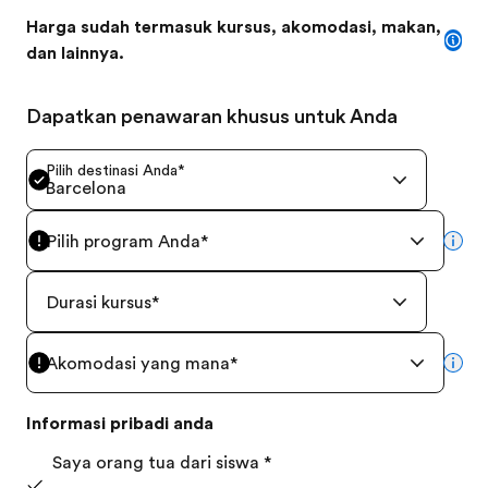
Harga sudah termasuk kursus, akomodasi, makan,
dan lainnya.
Dapatkan penawaran khusus untuk Anda
Pilih destinasi Anda
*
Barcelona
Pilih program Anda
*
mor
Durasi kursus
*
Akomodasi yang mana
*
mor
Informasi pribadi anda
Saya orang tua dari siswa
*