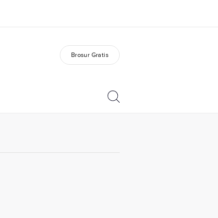
Brosur Gratis
ang kami
Karir
ita kami
Bergabung dengan tim
kami