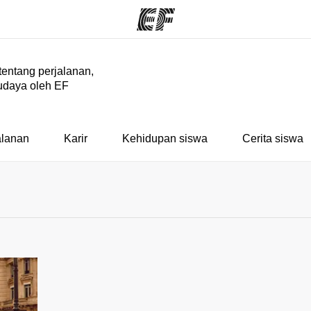
 tentang perjalanan,
udaya oleh EF
rogram
Kantor dan sekolah
Tent
 program
Kantor terdekat
Cer
alanan
Karir
Kehidupan siswa
Cerita siswa