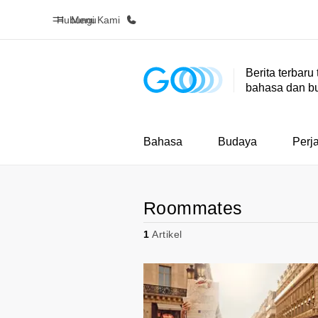
Hubungi Kami
Menu
Berita terbaru
bahasa dan b
Beranda
Daftar p
Selamat datang di EF
Lihat semua
Bahasa
Budaya
Perj
Roommates
1
Artikel