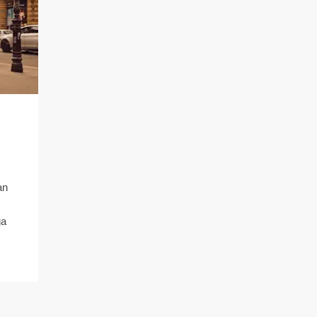
an
ga