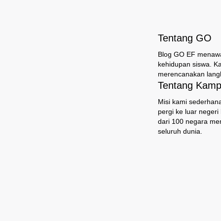
Tentang GO
Blog GO EF menawark
kehidupan siswa. K
merencanakan langk
Tentang Kampu
Misi kami sederhana
pergi ke luar neger
dari 100 negara mem
seluruh dunia.