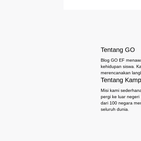
Tentang GO
Blog GO EF menawark
kehidupan siswa. K
merencanakan langk
Tentang Kampu
Misi kami sederhana
pergi ke luar neger
dari 100 negara mem
seluruh dunia.