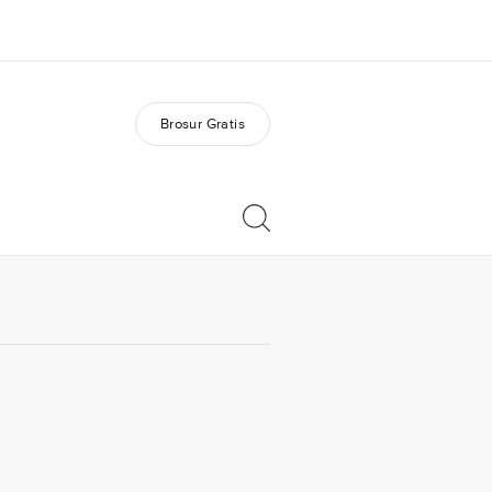
Brosur Gratis
ang kami
Karir
ita kami
Bergabung dengan tim
kami