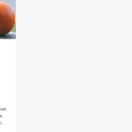
kan
on
n