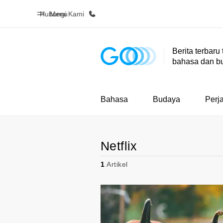
Hubungi Kami
Menu
Berita terbaru
bahasa dan b
Beranda
Daftar p
Selamat datang di EF
Lihat semua
Bahasa
Budaya
Perj
Netflix
1
Artikel