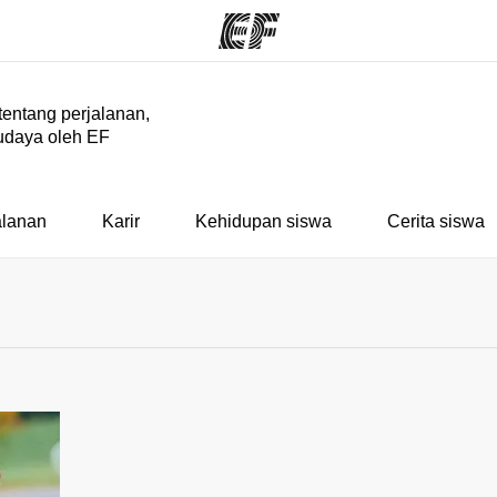
 tentang perjalanan,
udaya oleh EF
rogram
Kantor dan sekolah
Tent
 program
Kantor terdekat
Cer
alanan
Karir
Kehidupan siswa
Cerita siswa