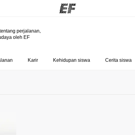
 tentang perjalanan,
udaya oleh EF
rogram
Kantor dan sekolah
Tent
 program
Kantor terdekat
Cer
alanan
Karir
Kehidupan siswa
Cerita siswa