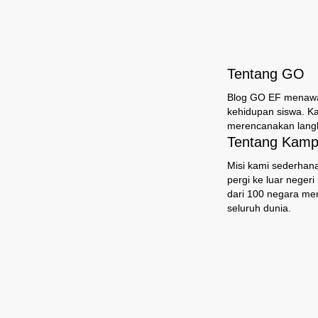
Tentang GO
Blog GO EF menawark
kehidupan siswa. K
merencanakan langk
Tentang Kampu
Misi kami sederhana
pergi ke luar neger
dari 100 negara mem
seluruh dunia.