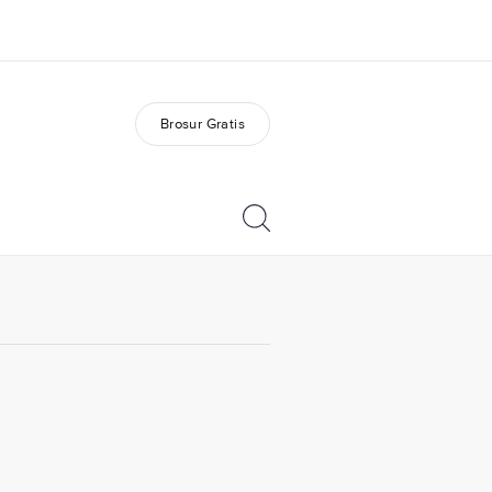
Brosur Gratis
ang kami
Karir
ita kami
Bergabung dengan tim
kami