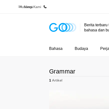
Hubungi Kami
Menu
Berita terbaru
bahasa dan b
Beranda
Daftar p
Selamat datang di EF
Lihat semua
Bahasa
Budaya
Perj
Grammar
1
Artikel