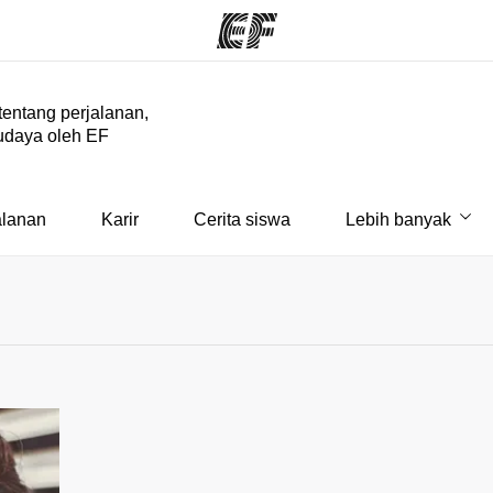
 tentang perjalanan,
udaya oleh EF
rogram
Kantor dan sekolah
Tent
 program
Kantor terdekat
Cer
alanan
Karir
Cerita siswa
Lebih banyak