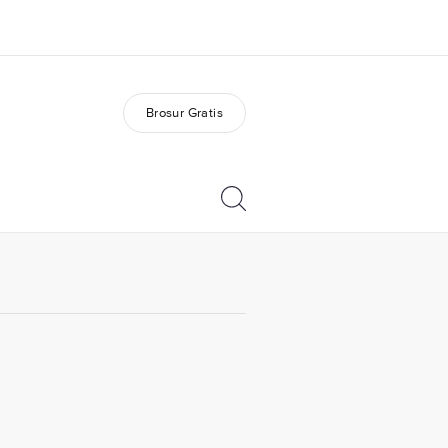
Brosur Gratis
ang kami
Karir
ita kami
Bergabung dengan tim
kami