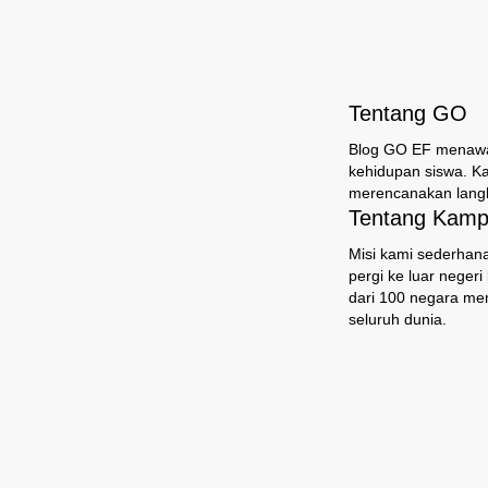
Tentang GO
Blog GO EF menawark
kehidupan siswa. K
merencanakan langk
Tentang Kampu
Misi kami sederhana
pergi ke luar neger
dari 100 negara mem
seluruh dunia.