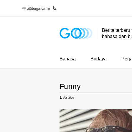
Hubungi Kami
Menu
Berita terbaru
bahasa dan b
Beranda
Daftar p
Selamat datang di EF
Lihat semua
Bahasa
Budaya
Perj
Funny
1
Artikel